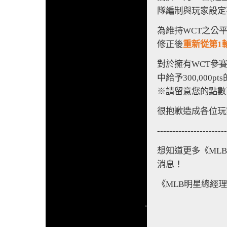
隊編制與玩家設定
為維持WCT之公
修正後
重新從第1
對於擁有WCT參
中給予300,000p
※請留意您的點數
很抱歉造成各位玩
-----------------------
想知道更多《MLB
消息！
《MLB明星總經理O