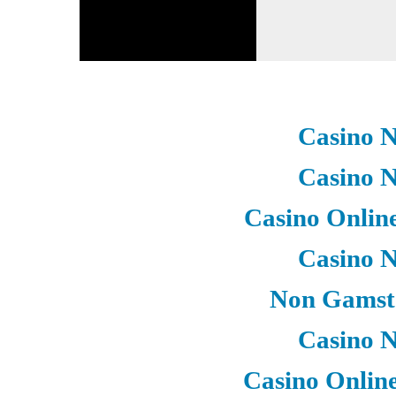
Casino 
Casino 
Casino Onlin
Casino 
Non Gamsto
Casino 
Casino Onlin