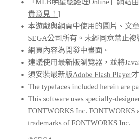
「MLB明星總經理Online」網站
貴意見！
]
本遊戲與網頁中使用的圖片、文
SEGA公司所有。未經同意禁止
網頁內容為開發中畫面。
建議使用最新版瀏覽器，並將JavaS
須安裝最新版
Adobe Flash Player
才
The typefaces included herein are 
This software uses specially-designe
FONTWORKS Inc. FONTWORKS and fo
trademarks of FONTWORKS Inc.