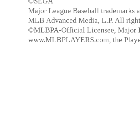
©SEGA
Major League Baseball trademarks an
MLB Advanced Media, L.P. All right
©MLBPA-Official Licensee, Major Le
www.MLBPLAYERS.com, the Players