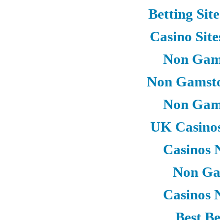
Betting Si
Casino Sit
Non Gam
Non Gamsto
Non Gam
UK Casino
Casinos 
Non Ga
Casinos 
Best Be